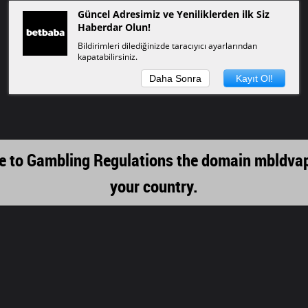
Güncel Adresimiz ve Yeniliklerden ilk Siz
Haberdar Olun!
Bildirimleri dilediğinizde taracıyıcı ayarlarından
kapatabilirsiniz.
Daha Sonra
Kayıt Ol!
 due to Gambling Regulations the domain mbldv
your country.