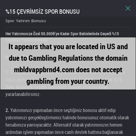
%15 ÇEVRIMSIZ SPOR BONUSU
Spor Yatırım Bonusu
Her Yatırımınıza Özel 50.000₺'ye Kadar Spor Bahislerinde Geçerli %15
Çevrimsiz Yatırım Bonusu
It appears that you are located in US and
due to Gambling Regulations the domain
Kural ve Şartlar
mbldvappbrnd4.com does not accept
1.
Betbaba hesabınıza dilediğiniz yöntem ile 100 TL ve üzerinde
gambling from your country.
yapacağınız yatırımlarınız için
her gün 50.000₺ ’ye kadar %15
Spor Alanında Geçerli Çevrimsiz Yatırım Bonusu'ndan
yararlanabilirsiniz.
2.
Yatırımınızı yapmadan önce seçtiğiniz bonusu aktif edip
yatırımınızı gerçekleştirmeniz halinde bonusunuz otomatik olarak
hesabınıza yansıyacaktır. Alternatif olarak yatırımınızın hemen
ardından işlem yapmadan önce canlı destek hattına bağlanarak