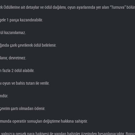
k Ödüllerine ait detaylar ve ödül dağılımı, oyun ayarlarında yer alan “Turnuva” böl
gele 1 parça kazandırabilir.
dül kazanılamaz.
da çark çevrilerek ödül belirlenir.
rlanır, devretmez.
 fazla 2 ödül alabilir.
 oyun ve bahis tutarı ile verilir.
ndür.
çevrim şartı olmadan ödenir.
munda operatör sonuçları değiştirme hakkına sahiptir.
alnızca gerçek para bakiyesi ile yapılan bahisler üzerinden hesaplanacaktır. Bonus