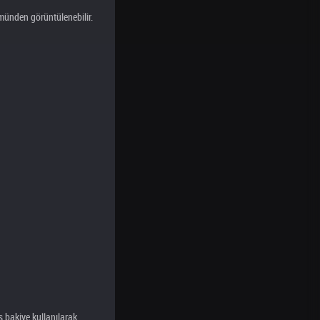
ümünden görüntülenebilir.
 bakiye kullanılarak