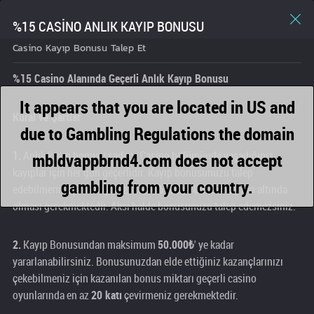
%15 CASINO ANLIK KAYIP BONUSU
Casino Kayıp Bonusu Talep Et
%15 Casino Alanında Geçerli Anlık Kayıp Bonusu
It appears that you are located in US and
Kural ve Şartlar
due to Gambling Regulations the domain
1.
Anlık kayıp bonusu sadece Casino bölümünde yaşadığınız
mbldvappbrnd4.com does not accept
kayıplar için her gün geçerlidir. Kayıp bonusunuzu talep
gambling from your country.
edebilmeniz için bakiyenizin
5,00₺ (Beş Türk Lirası)
'nin altında
olması gerekmektedir. Aksi halde bonusunuzu talep edemezsiniz.
2.
Kayıp Bonusundan maksimum
50.000₺
' ye kadar
yararlanabilirsiniz. Bonusunuzdan elde ettiğiniz kazançlarınızı
çekebilmeniz için kazanılan bonus miktarı geçerli casino
oyunlarında en az
20 katı
çevirmeniz gerekmektedir.