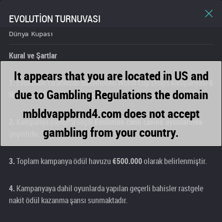
EVOLUTION TURNUVASI
Dünya Kupası
Kural ve Şartlar
It appears that you are located in US and
1.
Evolution tarafından düzenlenen World Cup Drops kampanyası
6
due to Gambling Regulations the domain
Haziran 2026 – 19 Temmuz 2026
tarihleri arasında geçerlidir.
mbldvappbrnd4.com does not accept
2.
Kampanya yalnızca seçili
Evolution canlı casino oyunlarında
gambling from your country.
geçerlidir.
3.
Toplam kampanya ödül havuzu
€500.000
olarak belirlenmiştir.
4.
Kampanyaya dahil oyunlarda yapılan geçerli bahisler rastgele
nakit ödül kazanma şansı sunmaktadır.