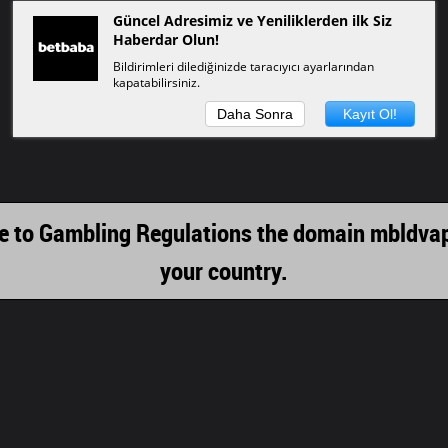
Güncel Adresimiz ve Yeniliklerden ilk Siz
Haberdar Olun!
Bildirimleri dilediğinizde taracıyıcı ayarlarından
kapatabilirsiniz.
Daha Sonra
Kayıt Ol!
 due to Gambling Regulations the domain mbldv
your country.